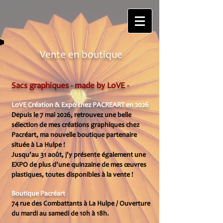
Vente en boutique
Sacs graphiques - made by L
oVE -
LoVE Création & Expo chez PACREART en 2026
Depuis le 7 mai 2026, retrouvez une belle
sélection de mes créations graphiques chez
Pacréart, ma nouvelle boutique partenaire
située à La Hulpe !
Jusqu'au 31 août, j'y présente également une
EXPO de plus d'une quinzaine de mes œuvres
plastiques, toutes disponibles à la vente !
Boutique Pacréart
74 rue des Combattants à La Hulpe /
Ouverture
du mardi au samedi de 10h à 18h.