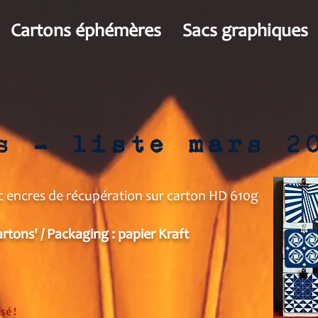
Cartons éphémères
Sacs graphiques
s - liste mars 2
c encres de récupération sur carton HD 610g
artons' / Packaging : papier Kraft
sé !