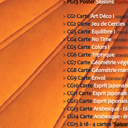
>
PG13 Poster
Saisons
Form
>
CG1
Carte
Art Déco I
stand
>
CG2
Carte
Jeu de Cercles
>
CG3 C
arte
Equilibre I
stand
>
CG4 Carte
No Time
standar
>
CG5 Carte
Colors I
carrée (
>
CG6 Carte
Triptyque
stand
>
CG7 Carte
Géométrie vég
>
CG8 Carte
Géométrie mar
>
CG9
Carte
Envol
standard
>
CG10 Carte
Esprit japonais 
>
CG11 Carte
Esprit japonais 
>
CG12 Carte
Esprit japonais
>
CG13 Carte
Arabesque - b
>
CG14 Carte
Arabesque - 
>
CG15 à 18 - 4 cartes
'S
aiso