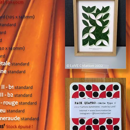
at
30x40cm
)
ard (105 x 148mm
standard
ard
d
140 x 140mm)
ard
étale
standard
ine
standard
II - b1
standard
II - b2
standard
 - rouge
standard
leu
standard
émeraude
standard
ns'
Stock épui
sé !