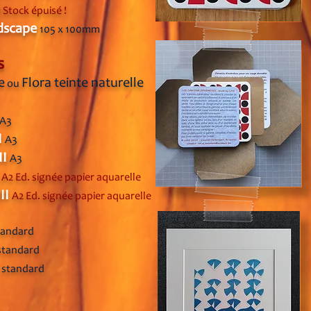
Stock épui
sé !
dscape
10
5 x 100mm
s
e
Flora teinte naturelle
ou
A3
I
A3
II
A3
I
A2 Ed. signée
papier aquarelle
III
A2 Ed. signée
papier aquarelle
tandard
standard
I
stand
ard