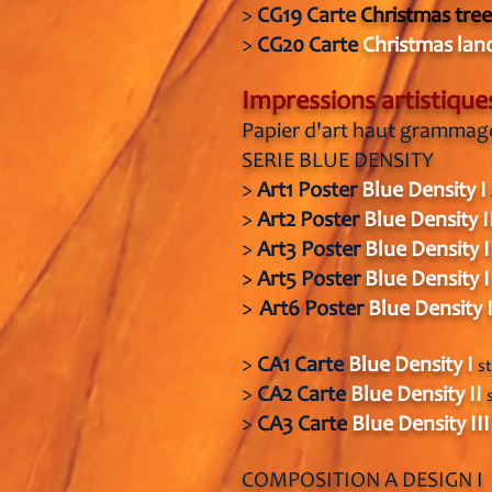
>
CG19 Carte
Christmas tree
>
CG20
Car
te
Christmas lan
Impressions artistique
Papier d'art haut grammag
SERIE BLUE DENSITY
>
Art1
Poster
Blue Density I
>
Art2
Poster
Blue Density I
>
Art3
Pos
ter
Blue Density I
>
Art5
Poster
Blue Density 
>
Art6
Poster
Blue Density 
>
CA1 C
arte
Blue Density I
s
>
CA2
C
arte
Blue Density II
>
CA3 C
arte
Blue De
nsity II
COMPOSITION A DESIGN I