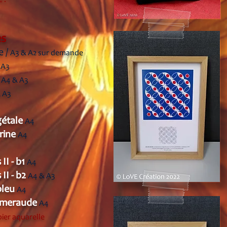
 !
es
e /
A3 & A2
sur demande
 A3
s
A4 & A3
 A3
gétale
A4
rine
A4
 II - b1
A4
 II - b2
A4 & A3
bleu
A4
 émeraude
A4
ier aquarelle