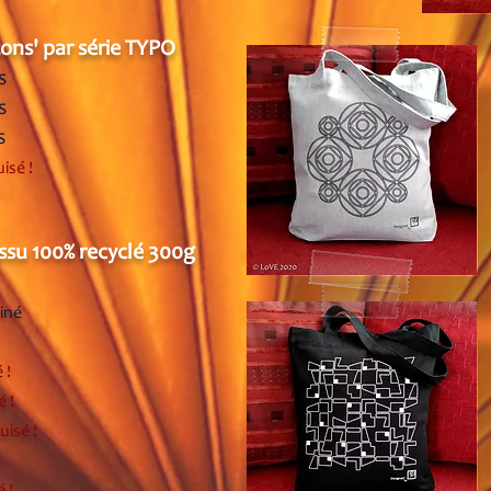
tons' par série TYPO
s
s
s
isé !
issu 100% recyclé 300g
hiné
 !
é !
pu
isé !