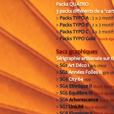
Packs QUATRO
3 packs différents de 4 'car
>
Packs TYPO A
: 2 x 2 motif
>
Packs TYPO B
: 2 x 2 motif
>
Packs TYPO C
: 2 x 2 motif
>
Packs TYPO Gold
- Stock épu
Sacs graphiques
Sérigraphie artisanale sur t
>
SG1
Art Déco I
gris chiné
>
SG2
Années Folles II
gris c
>
SG3
City 64
noir
>
SG4
Ethnique II
Stock épui
sé
>
SG5
Equilibre III
St
ock épu
is
>
SG6
Arborescence
St
ock é
>
SG7
Unicité
St
ock épu
isé !