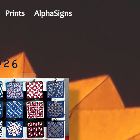
Prints
AlphaSigns
026