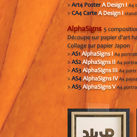
>
Art4
Poster
A Design I
A4 t
>
CA4
C
arte
A D
esign I
stand
AlphaSigns
5 compositio
Découpe sur papier d'art
h
Collage sur papier Japon
>
AS1
AlphaSigns I
A
4 portrai
>
AS2
AlphaSigns II
A4 portra
>
AS3
AlphaSigns III
A4 portr
>
AS4
AlphaSigns IV
A
4 pays
>
AS5
AlphaSigns V
A
4 portra