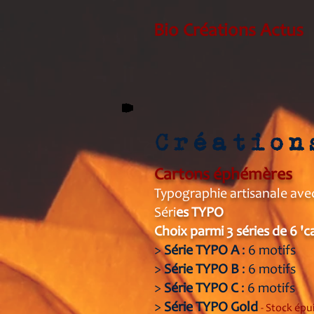
Bio Créations Actus
Création
Cartons éphémères
Typographie artisanale ave
Séri
es TYPO
Choix parmi 3 sér
ies
de 6 'c
>
Série TYPO A
: 6 motifs
>
Série TYPO B
: 6 motifs
>
Série TYPO C
: 6 motifs
>
Série TYPO Gold
- Stock épui