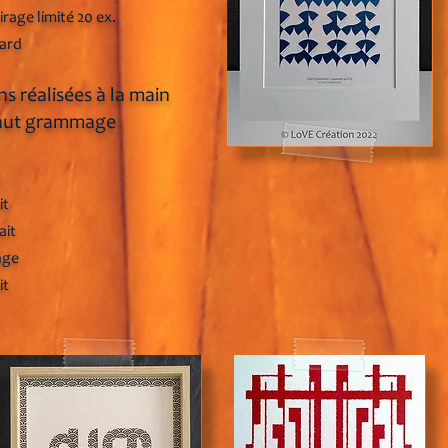
irage limité 20 ex.
ard
ns ré
alisées à la main
aut grammage
t
it
ait
age
it