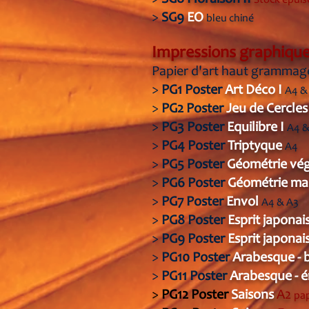
>
SG8
Floraison II
Stock épuisé
>
SG9
EO
bleu chiné
Impressions graphiqu
Papier d'art haut grammag
>
PG1 Poster
Art Déco I
A4 &
>
PG2
Poster
Jeu de Cercle
>
PG3 Poster
Equilibre I
A4 &
>
PG4 Poster
Triptyque
A4
>
PG5 Poster
Géométrie vé
>
PG6 Poster
Géométrie ma
>
PG7 Poster
Envol
A4 & A3
>
PG8 Poster
Esprit japonais
>
PG9 Poster
Esprit japonais
>
PG10 Poster
Arabesque - 
>
PG11 Poster
Arabesque -
>
PG12 Poster
Saisons
A2
pap